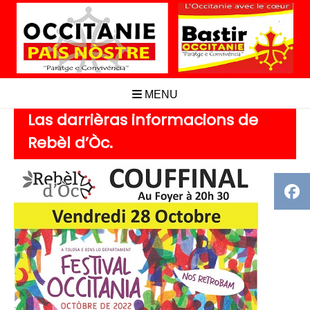
Aller
au
contenu
MENU
Las darrièras informacions de
Rebèl d’Òc.