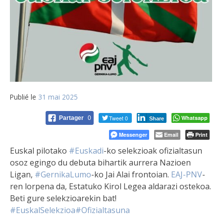
Publié le
31 mai 2025
Tweet 0
Whatsapp
Partager
0
Share
Messenger
Email
Print
Euskal pilotako
#Euskadi
-ko selekzioak ofizialtasun
osoz egingo du debuta bihartik aurrera Nazioen
Ligan,
#GernikaLumo
-ko Jai Alai frontoian.
EAJ-PNV
-
ren lorpena da,
Estatuko Kirol Legea aldarazi ostekoa.
Beti gure selekzioarekin bat!
#EuskalSelekzioa
#Ofizialtasuna