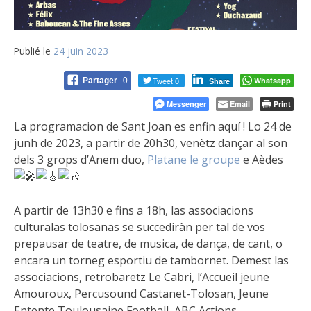
Publié le
24 juin 2023
Tweet 0
Whatsapp
Partager
0
Share
Messenger
Email
Print
La programacion de Sant Joan es enfin aquí ! Lo 24 de
junh de 2023, a partir de 20h30, venètz dançar al son
dels 3 grops d’Anem duo,
Platane le groupe
e Aèdes
A partir de 13h30 e fins a 18h, las associacions
culturalas tolosanas se succediràn per tal de vos
prepausar de teatre, de musica, de dança, de cant, o
encara un torneg esportiu de tambornet. Demest las
associacions, retrobaretz Le Cabri, l’Accueil jeune
Amouroux, Percusound Castanet-Tolosan, Jeune
Entente Toulousaine Football, ABC Actions