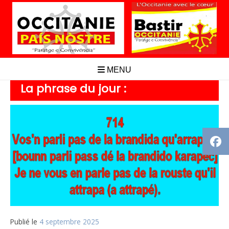
Aller
au
contenu
MENU
La phrase du jour :
Publié le
4 septembre 2025