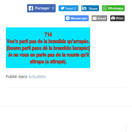
Tweet 0
Whatsapp
Partager
0
Share
Messenger
Email
Print
Publié dans
Actualités
Navigation
de
l’article