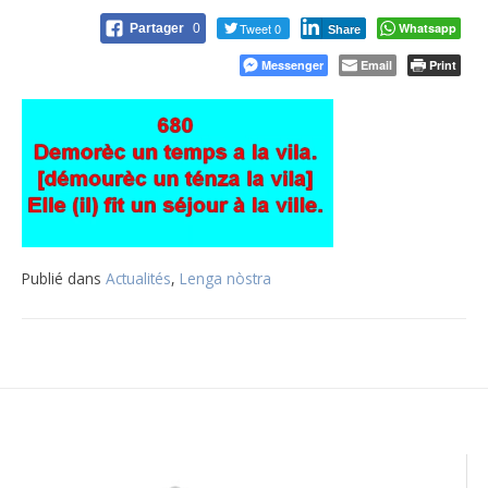
Tweet 0
Whatsapp
Partager
0
Share
Messenger
Email
Print
Publié dans
Actualités
,
Lenga nòstra
Navigation
de
l’article