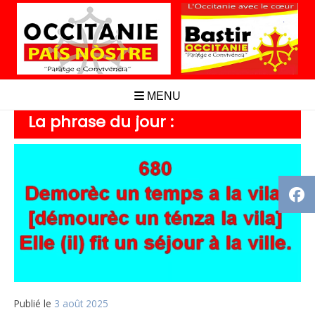
Aller
au
contenu
MENU
La phrase du jour :
Publié le
3 août 2025