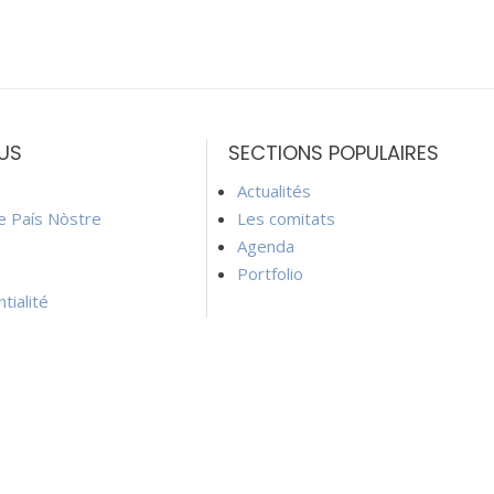
US
SECTIONS POPULAIRES
Actualités
ie País Nòstre
Les comitats
Agenda
Portfolio
tialité