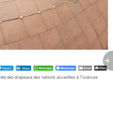
Tweet 0
Whatsapp
Messenger
Email
Print
Share
année des drapeaux des nations accueillies à Toulouse