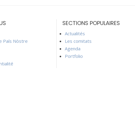
US
SECTIONS POPULAIRES
Actualités
ie País Nòstre
Les comitats
Agenda
Portfolio
tialité