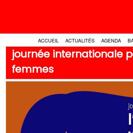
Aller
au
contenu
ACCUEIL
ACTUALITÉS
AGENDA
B
journée internationale p
femmes