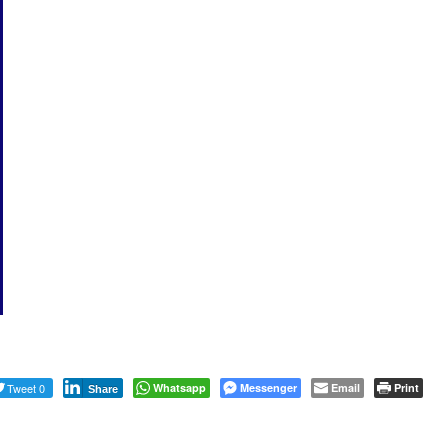
Tweet 0
Whatsapp
Messenger
Email
Print
Share