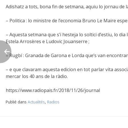
Adishatz a tots, bona fin de setmana, aquiu lo jornau de l
– Politica : lo ministre de l’economia Bruno Le Maire es
– Aquesta setmana que s’i hesteja lo soltici d’estiu, lo d
Estela Arrosères e Ludovic Jouanserre ;
–
Rugbí : Granada de Garona e Lorda que’s van encontrar
– e que clavaram aquesta edicion en tot parlar vita assoc
mercar los 40 ans de la ràdio.
https://www.radiopais.fr/2018/11/26/journal
Publié dans
Actualités
,
Radios
Navigation
de