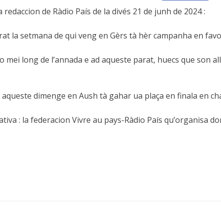
a redaccion de Ràdio País de la divés 21 de junh de 2024 :
perat la setmana de qui veng en Gèrs tà hèr campanha en fav
ia lo mei long de l’annada e ad aqueste parat, huecs que son 
 aqueste dimenge en Aush tà gahar ua plaça en finala en ch
iativa : la federacion Vivre au pays-Ràdio País qu’organisa 