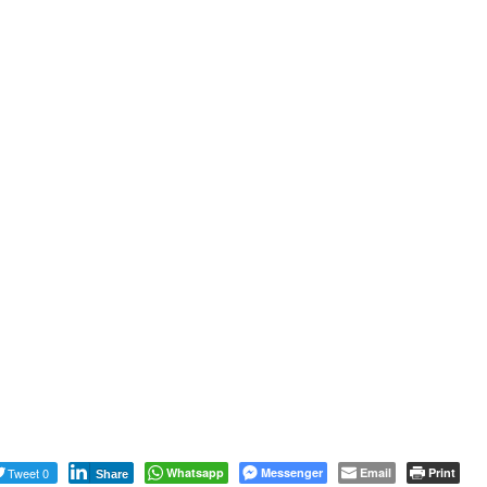
Tweet 0
Whatsapp
Messenger
Email
Print
Share