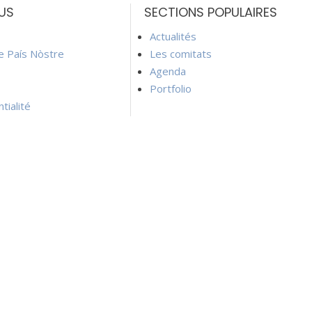
US
SECTIONS POPULAIRES
Actualités
ie País Nòstre
Les comitats
Agenda
Portfolio
tialité