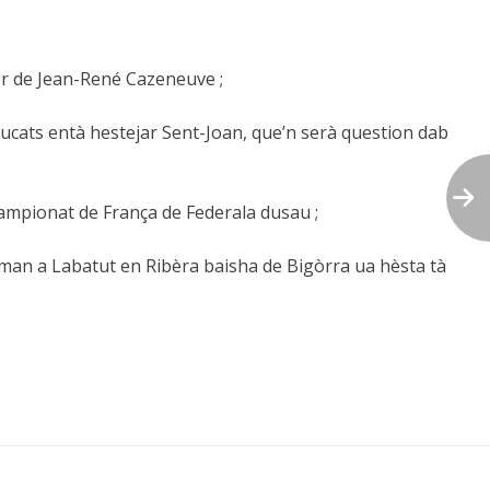
or de Jean-René Cazeneuve ;
allucats entà hestejar Sent-Joan, que’n serà question dab
ampionat de França de Federala dusau ;
doman a Labatut en Ribèra baisha de Bigòrra ua hèsta tà