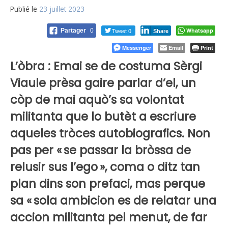
Publié le
23 juillet 2023
Tweet 0
Whatsapp
Partager
0
Share
Messenger
Email
Print
L’òbra : Emai se de costuma Sèrgi
Viaule prèsa gaire parlar d’el, un
còp de mai aquò’s sa volontat
militanta que lo butèt a escriure
aqueles tròces autobiografics. Non
pas per « se passar la bròssa de
relusir sus l’ego », coma o ditz tan
plan dins son prefaci, mas perque
sa « sola ambicion es de relatar una
accion militanta pel menut, de far