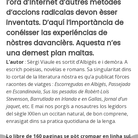
l’ora d’Internet d’autres metòdes
d’accions radicalas devon èsser
inventats. D’aquí l’importància de
conéisser las experiéncias de
nòstres davancièrs. Aquesta n’es
una demest plan maitas.
L’autor
: Sèrgi Viaule es sortit d’Albigés e i demòra. A
escrich poësias, novèlas e romans. Sa singularitat dins
lo cortal de la literatura nòstra es qu’a publicat fòrces
racontes de viatges :
Escorregudas en Albigés
,
Passejada
en Escandinavia
,
Sus las pesadas de Robèrt-Loís
Stevenson
,
Barrutlada en Irlanda e en Gallas
,
Jornal d’un
jaquet
, etc. E mai nos porgís a nosautres los legidors
del sègle XXIen un occitan natural, de bon comprene,
enrasigat dins sa pratica quotidiana de la lenga.
Lo libre de 160 paginas se pòt crompar en linha sul