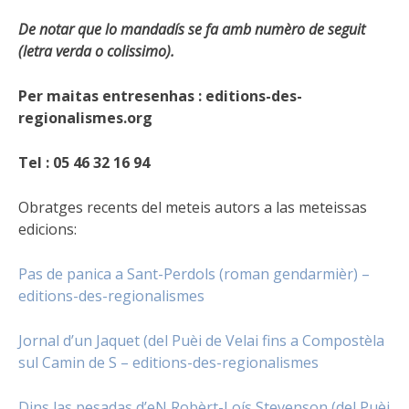
De notar que lo mandadís se fa amb numèro de seguit
(letra verda o colissimo).
Per maitas entresenhas : editions-des-
regionalismes.org
Tel : 05 46 32 16 94
Obratges recents del meteis autors a las meteissas
edicions:
Pas de panica a Sant-Perdols (roman gendarmièr) –
editions-des-regionalismes
Jornal d’un Jaquet (del Puèi de Velai fins a Compostèla
sul Camin de S – editions-des-regionalismes
Dins las pesadas d’eN Robèrt-Loís Stevenson (del Puèi