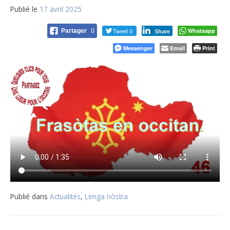
Publié le
17 avril 2025
Tweet 0
Whatsapp
Partager
0
Share
Messenger
Email
Print
Publié dans
Actualités
,
Lenga nòstra
Navigation