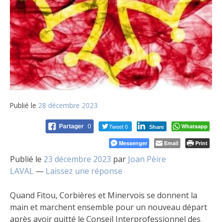
Publié le
28 décembre 2023
Tweet 0
Whatsapp
Partager
0
Share
Messenger
Email
Print
Publié le
23 décembre 2023
par
Joan Pèire
LAVAL
—
Laissez une réponse
Quand Fitou, Corbières et Minervois se donnent la
main et marchent ensemble pour un nouveau départ
après avoir quitté le Conseil Interprofessionnel des