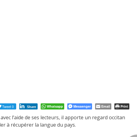
Tweet 0
Whatsapp
Messenger
Email
Print
Share
vec l’aide de ses lecteurs, il apporte un regard occitan
ider à récupérer la langue du pays.