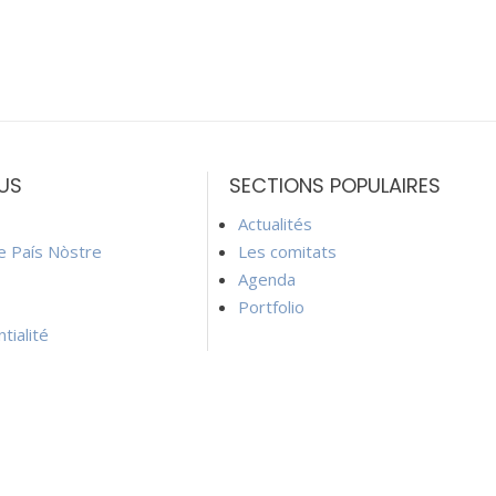
US
SECTIONS POPULAIRES
Actualités
ie País Nòstre
Les comitats
Agenda
Portfolio
tialité