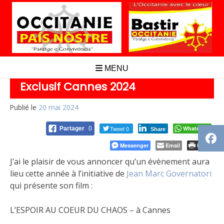
Aller
au
contenu
MENU
Exclusif Cannes 2024
Publié le
20 mai 2024
Tweet 0
Whatsapp
Partager
0
Share
Messenger
Email
Print
J’ai le plaisir de vous annoncer qu’un évènement aura
lieu cette année à l’initiative de
Jean Marc Governatori
qui présente son film :
L’ESPOIR AU COEUR DU CHAOS – à Cannes