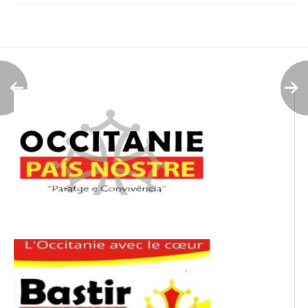
Navigation
de
l’article