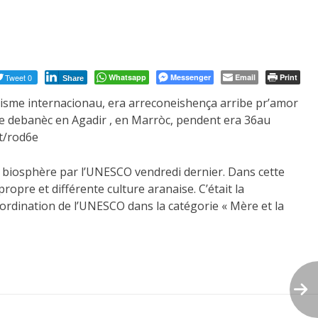
Tweet 0
Whatsapp
Messenger
Email
Print
Share
isme internacionau, era arreconeishença arribe pr’amor
se debanèc en Agadir , en Marròc, pendent era 36au
t/rod6e
iosphère par l’UNESCO vendredi dernier. Dans cette
ropre et différente culture aranaise. C’était la
ordination de l’UNESCO dans la catégorie « Mère et la