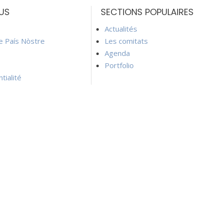
US
SECTIONS POPULAIRES
Actualités
ie País Nòstre
Les comitats
Agenda
Portfolio
tialité