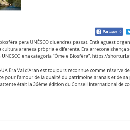
Partager
0
 biosfèra pera UNÈSCO diuendres passat. Entà aguest organ
a cultura aranesa pròpria e diferenta. Era arreconeishença 
 UNESCO ena categoria “Òme e Biosfèra”. https://shorturl.a
 Era Val d’Aran est toujours reconnue comme réserve de b
ce pour l’amour de la qualité du patrimoine aranais et de sa p
ttente était la 36ème édition du Conseil international de co