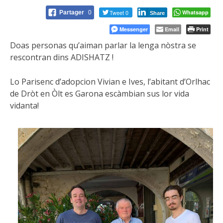
Tweet 0
Whatsapp
Partager
0
Share
Messenger
Email
Print
Doas personas qu’aiman parlar la lenga nòstra se
rescontran dins ADISHATZ !
Lo Parisenc d’adopcion Vivian e Ives, l’abitant d’Orlhac
de Dròt en Òlt es Garona escàmbian sus lor vida
vidanta!