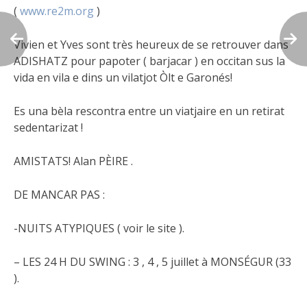
(
www.re2m.org
)
Vivien et Yves sont très heureux de se retrouver dans
ADISHATZ pour papoter ( barjacar ) en occitan sus la
vida en vila e dins un vilatjot Òlt e Garonés!
Es una bèla rescontra entre un viatjaire en un retirat
sedentarizat !
AMISTATS! Alan PÈIRE .
DE MANCAR PAS :
-NUITS ATYPIQUES ( voir le site ).
– LES 24 H DU SWING : 3 , 4 , 5 juillet à MONSÉGUR (33
).