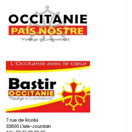
7 rue de Rozès
32600 L'Isle-Jourdain