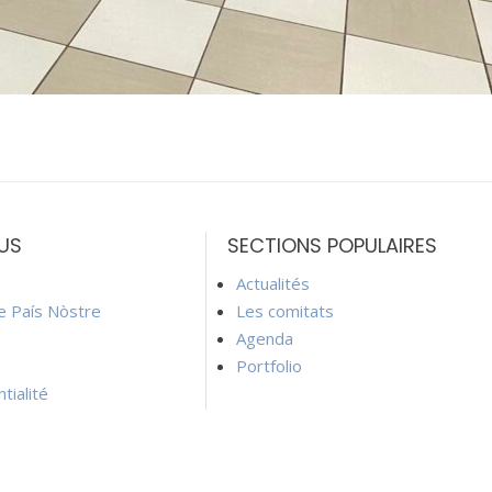
US
SECTIONS POPULAIRES
Actualités
ie País Nòstre
Les comitats
Agenda
Portfolio
tialité