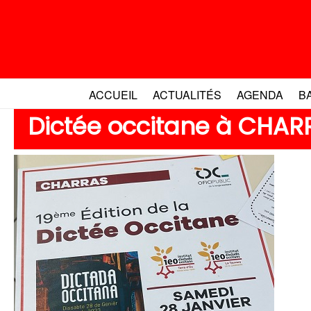
Aller
au
contenu
ACCUEIL
ACTUALITÉS
AGENDA
B
Dictée occitane à CHAR