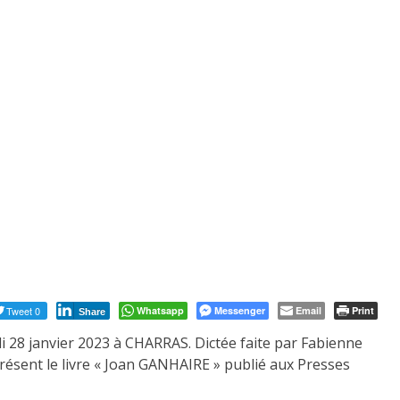
Tweet 0
Whatsapp
Messenger
Email
Print
Share
di 28 janvier 2023 à CHARRAS. Dictée faite
par Fabienne
résent le livre « Joan GANHAIRE » publié aux Presses