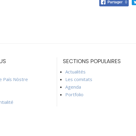
Partager
0
US
SECTIONS POPULAIRES
Actualités
ie País Nòstre
Les comitats
Agenda
Portfolio
tialité