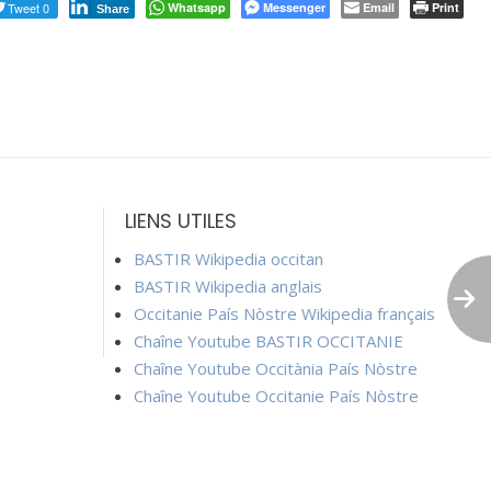
Tweet 0
Whatsapp
Messenger
Email
Print
Share
LIENS UTILES
BASTIR Wikipedia occitan
BASTIR Wikipedia anglais
Occitanie País Nòstre Wikipedia français
Chaîne Youtube BASTIR OCCITANIE
Chaîne Youtube Occitània País Nòstre
Chaîne Youtube Occitanie País Nòstre