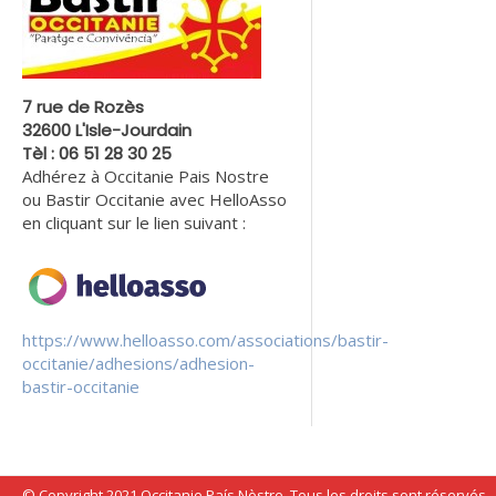
7 rue de Rozès
32600 L'Isle-Jourdain
Tèl : 06 51 28 30 25
Adhérez à Occitanie Pais Nostre
ou Bastir Occitanie avec HelloAsso
en cliquant sur le lien suivant :
https://www.helloasso.com/associations/bastir-
occitanie/adhesions/adhesion-
bastir-occitanie
© Copyright 2021 Occitanie País Nòstre. Tous les droits sont réservés.