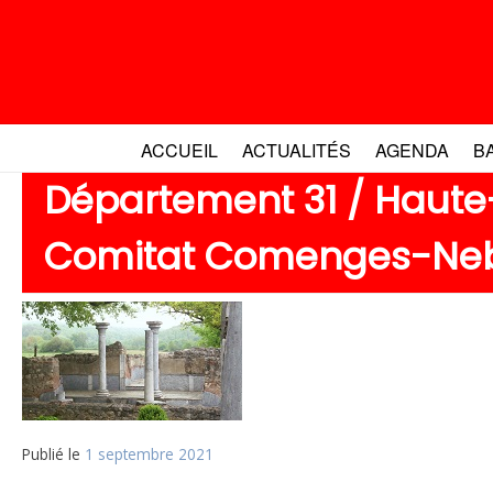
Aller
au
contenu
ACCUEIL
ACTUALITÉS
AGENDA
B
Département 31 / Haut
Comitat Comenges-Ne
Publié le
1 septembre 2021