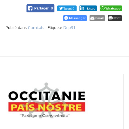
Tweet 0
Whatsapp
Partager
0
Share
Messenger
Email
Print
Publié dans
Comitats
Étiqueté
Dep31
Navigation
de
l’article