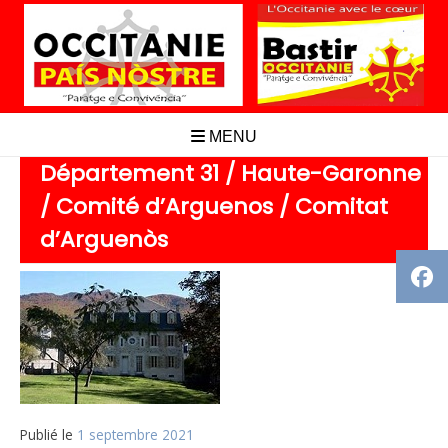
Aller
au
contenu
MENU
Département 31 / Haute-Garonne
/ Comité d’Arguenos / Comitat
d’Arguenòs
Publié le
1 septembre 2021