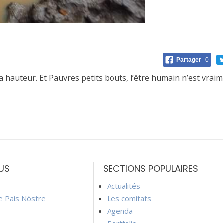
Partager
0
a hauteur. Et Pauvres petits bouts, l’être humain n’est vraim
US
SECTIONS POPULAIRES
Actualités
ie País Nòstre
Les comitats
Agenda