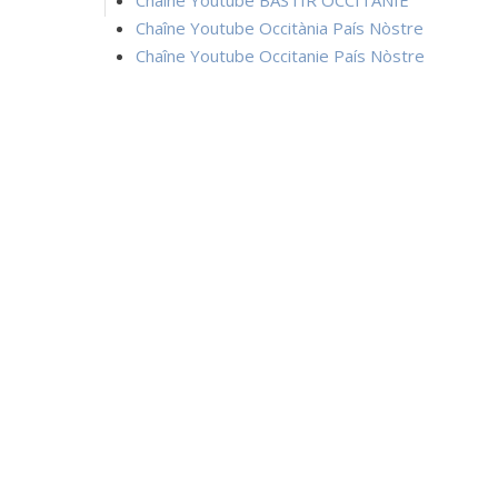
Chaîne Youtube BASTIR OCCITANIE
Chaîne Youtube Occitània País Nòstre
Chaîne Youtube Occitanie País Nòstre