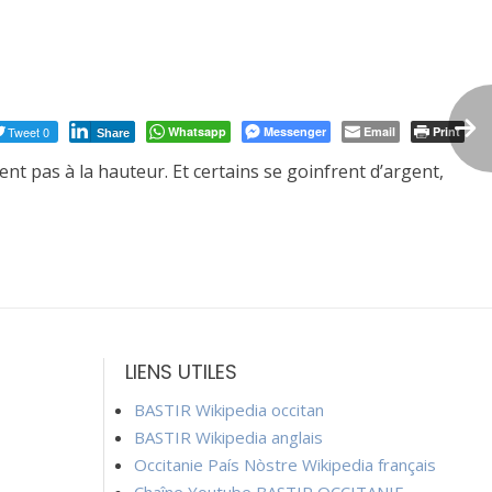
Tweet 0
Whatsapp
Messenger
Email
Print
Share
ent pas à la hauteur. Et certains se goinfrent d’argent,
LIENS UTILES
BASTIR Wikipedia occitan
BASTIR Wikipedia anglais
Occitanie País Nòstre Wikipedia français