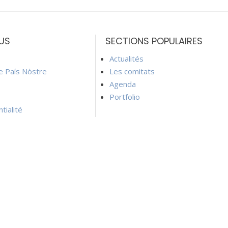
US
SECTIONS POPULAIRES
Actualités
ie País Nòstre
Les comitats
Agenda
Portfolio
tialité