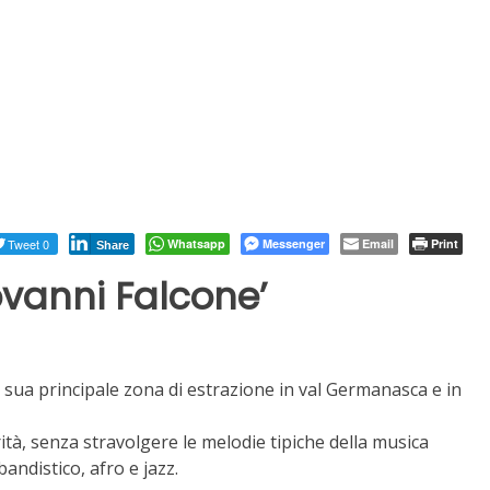
Tweet 0
Whatsapp
Messenger
Email
Print
Share
ovanni Falcone’
la sua principale zona di estrazione in val Germanasca e in
tà, senza stravolgere le melodie tipiche della musica
bandistico, afro e jazz.