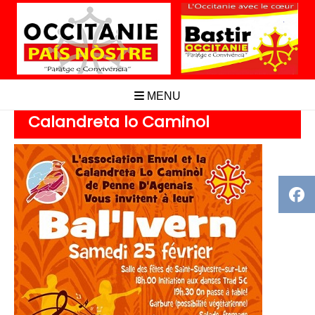
Aller
au
contenu
MENU
Calandreta lo Caminol