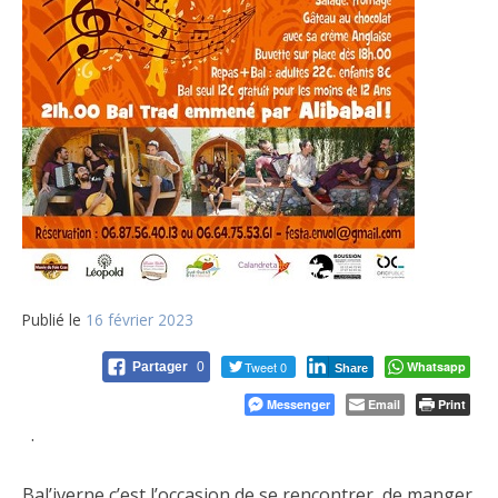
Publié le
16 février 2023
Tweet 0
Whatsapp
Partager
0
Share
Messenger
Email
Print
·
Bal’iverne c’est l’occasion de se rencontrer, de manger