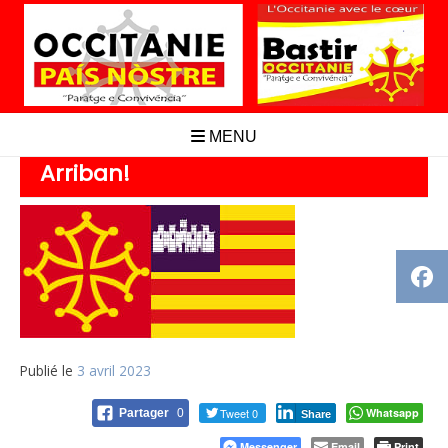
Aller
au
contenu
MENU
Arriban!
Publié le
3 avril 2023
Tweet 0
Whatsapp
Partager
0
Share
Messenger
Email
Print