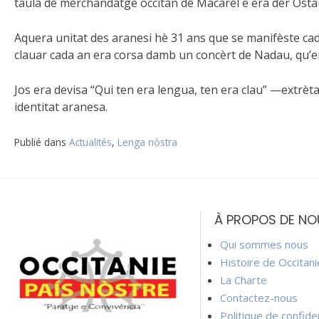
taula de merchandatge occitan de Macarèl e era der Ost
Aquera unitat des aranesi hè 31 ans que se manifèste ca
clauar cada an era corsa damb un concèrt de Nadau, qu’e
Jos era devisa “Qui ten era lengua, ten era clau” —extr
identitat aranesa.
Publié dans
Actualités
,
Lenga nòstra
Navigation
de
À PROPOS DE NO
l’article
Qui sommes nous
Histoire de Occitan
La Charte
Contactez-nous
Politique de confiden