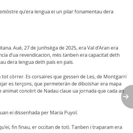
demòstre qu’era lengua ei un pilar fonamentau dera
ana. Aué, 27 de junhsèga de 2025, era Val d’Aran era
cia d’ua revendicacion, mès tanben era capacitat deth
iau dera lengua deth país en país.
 tot córrer. Es corsaires que gessen de Les, de Montgarri
rejar es terçons, que permeteràn de diboishar era mapa
e animat concèrt de Nadau claue ua jornada que cada an
guan ei dissenhada per Maria Puyol.
i, fin finau, er occitan de toti. Tanben i traparam era