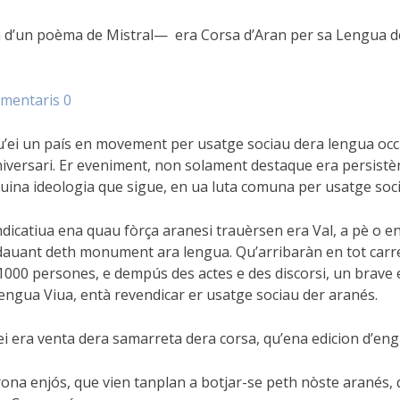
èta d’un poèma de Mistral— era Corsa d’Aran per sa Lengua 
mentaris 0
’ei un país en movement per usatge sociau dera lengua occit
versari. Er eveniment, non solament destaque era persistèn
quina ideologia que sigue, en ua luta comuna per usatge soc
dicatiua ena quau fòrça aranesi trauèrsen era Val, a pè o en
a dauant deth monument ara lengua. Qu’arribaràn en tot car
000 persones, e dempús des actes e des discorsi, un brave 
 Lengua Viua, entà revendicar er usatge sociau der aranés.
ei era venta dera samarreta dera corsa, qu’ena edicion d’en
 enjós, que vien tanplan a botjar-se peth nòste aranés, qu’e