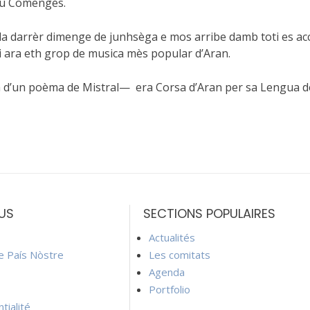
au Comengés.
da darrèr dimenge de junhsèga e mos arribe damb toti es acc
i ara eth grop de musica mès popular d’Aran.
èta d’un poèma de Mistral— era Corsa d’Aran per sa Lengua 
US
SECTIONS POPULAIRES
Actualités
ie País Nòstre
Les comitats
Agenda
Portfolio
tialité