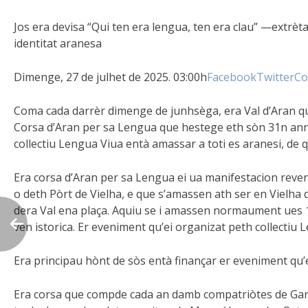
Jos era devisa “Qui ten era lengua, ten era clau” —extr
identitat aranesa
Dimenge, 27 de julhet de 2025. 03:00h
Facebook
Twitter
Co
Coma cada darrèr dimenge de junhsèga, era Val d’Aran qu
Corsa d’Aran per sa Lengua que hestege eth sòn 31n anni
collectiu Lengua Viua entà amassar a toti es aranesi, de 
Era corsa d’Aran per sa Lengua ei ua manifestacion reven
o deth Pòrt de Vielha, e que s’amassen ath ser en Vielh
dera Val ena plaça. Aquiu se i amassen normaument ues 1
ven istorica. Er eveniment qu’ei organizat peth collectiu
Era principau hònt de sòs entà finançar er eveniment qu’
Era corsa que compde cada an damb compatriòtes de Garona