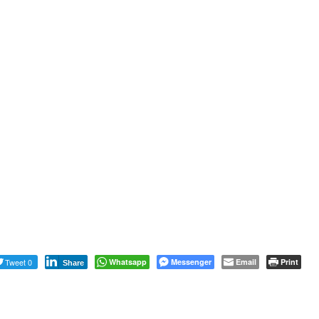
Tweet 0
Whatsapp
Messenger
Email
Print
Share