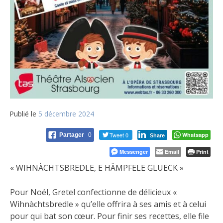
Publié le
5 décembre 2024
Tweet 0
Whatsapp
Partager
0
Share
Messenger
Email
Print
« WIHNÀCHTSBREDLE, E HÄMPFELE GLUECK »
Pour Noël, Gretel confectionne de délicieux «
Wihnàchtsbredle » qu’elle offrira à ses amis et à celui
pour qui bat son cœur.
Pour finir ses recettes, elle file