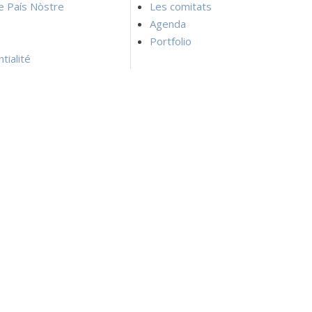
ie País Nòstre
Les comitats
Agenda
Portfolio
tialité