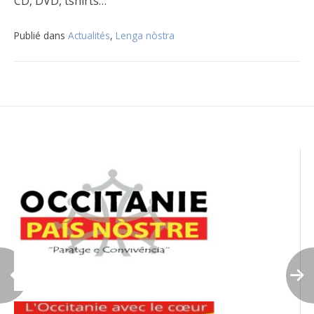
CD, DVD, tshirts…
Publié dans
Actualités
,
Lenga nòstra
Navigation
de
l’article