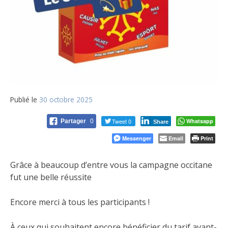
Publié le
30 octobre 2025
Tweet 0
Whatsapp
Partager
0
Share
Messenger
Email
Print
Grâce à beaucoup d’entre vous la campagne occitane
fut une belle réussite
Encore merci à tous les participants !
À ceux qui souhaitent encore bénéficier du tarif avant-