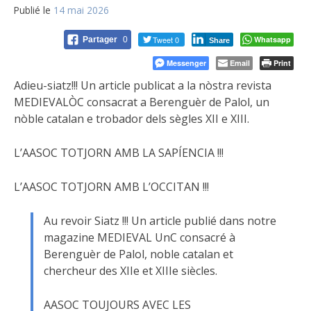
Publié le
14 mai 2026
Tweet 0
Whatsapp
Partager
0
Share
Messenger
Email
Print
Adieu-siatz!!! Un article publicat a la nòstra revista
MEDIEVALÒC consacrat a Berenguèr de Palol, un
nòble catalan e trobador dels sègles XII e XIII.
L’AASOC TOTJORN AMB LA SAPÍENCIA !!!
L’AASOC TOTJORN AMB L’OCCITAN !!!
Au revoir Siatz !!! Un article publié dans notre
magazine MEDIEVAL UnC consacré à
Berenguèr de Palol, noble catalan et
chercheur des XIIe et XIIIe siècles.
AASOC TOUJOURS AVEC LES