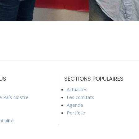
US
SECTIONS POPULAIRES
Actualités
ie País Nòstre
Les comitats
Agenda
Portfolio
tialité