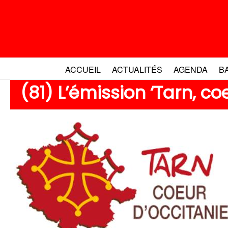
Aller
au
contenu
ACCUEIL
ACTUALITÉS
AGENDA
B
(81) L’émission ‘Tarn, co