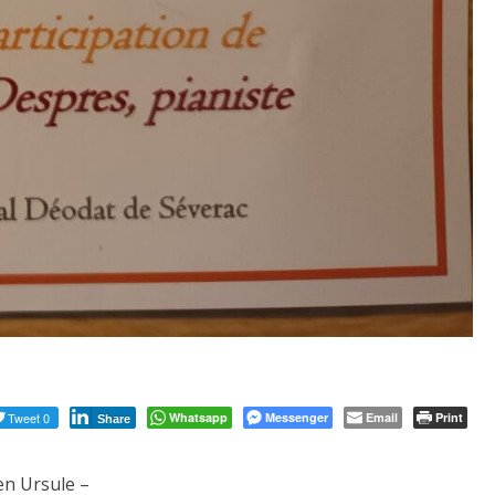
Tweet 0
Whatsapp
Messenger
Email
Print
Share
en Ursule –