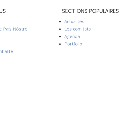
US
SECTIONS POPULAIRES
Actualités
ie País Nòstre
Les comitats
Agenda
Portfolio
tialité