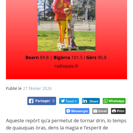
Publié le
27 février 2026
Tweet 0
Whatsapp
Partager
0
Share
Messenger
Email
Print
Aqueste repòrt qu’a permetut de tornar drin, lo temps
de quauquas òras, dens la magia e l’esperit de