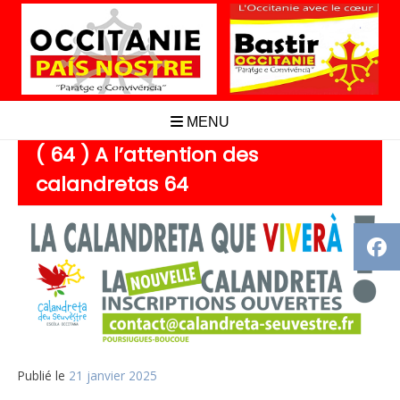
Aller
au
contenu
MENU
( 64 ) A l’attention des
calandretas 64
Publié le
21 janvier 2025