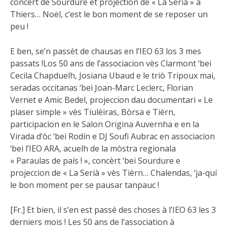
concert de Sourdure et projection de « La Serià » à
Thiers… Noël, c’est le bon moment de se reposer un
peu !
E ben, se’n passèt de chausas en l’IEO 63 los 3 mes
passats !Los 50 ans de l’associacion vès Clarmont ‘bei
Cecila Chapduelh, Josiana Ubaud e le triò Tripoux mai,
seradas occitanas ‘bei Joan-Marc Leclerc, Florian
Vernet e Amic Bedel, projeccion dau documentari « Le
plaser simple » vès Tiulèiras, Bòrsa e Tièrn,
participacion en le Salon Origina Auvernha e en la
Virada d’òc ‘bei Rodín e DJ Soufi Aubrac en associacion
‘bei l’IEO ARA, acuelh de la mòstra regionala
« Paraulas de país ! », concèrt ‘bei Sourdure e
projeccion de « La Serià » vès Tièrn… Chalendas, ‘ja-quí
le bon moment per se pausar tanpauc !
[Fr.] Et bien, il s’en est passé des choses à l’IEO 63 les 3
derniers mois ! Les 50 ans de l’association à