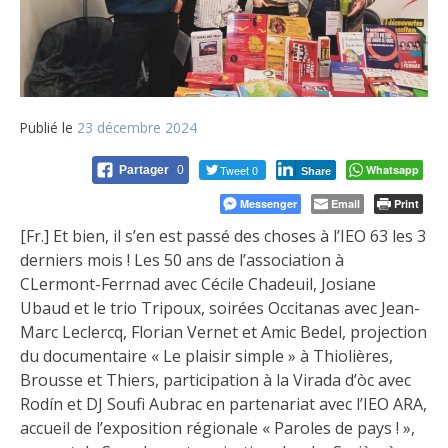
Publié le
23 décembre 2024
Tweet 0
Whatsapp
Partager
0
Share
Messenger
Email
Print
[Fr.] Et bien, il s’en est passé des choses à l’IEO 63 les 3
derniers mois ! Les 50 ans de l’association à
CLermont-Ferrnad avec Cécile Chadeuil, Josiane
Ubaud et le trio Tripoux, soirées Occitanas avec Jean-
Marc Leclercq, Florian Vernet et Amic Bedel, projection
du documentaire « Le plaisir simple » à Thiolières,
Brousse et Thiers, participation à la Virada d’òc avec
Rodín et DJ Soufi Aubrac en partenariat avec l’IEO ARA,
accueil de l’exposition régionale « Paroles de pays ! »,