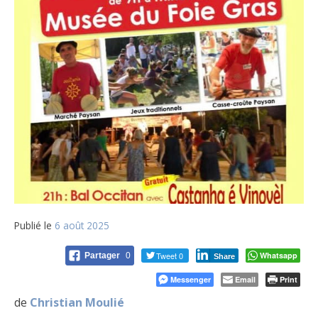
Publié le
6 août 2025
Tweet 0
Whatsapp
Partager
0
Share
Messenger
Email
Print
de
Christian Moulié