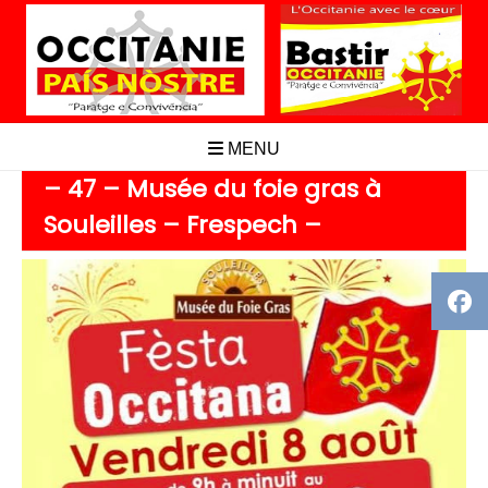
Aller
au
contenu
MENU
– 47 – Musée du foie gras à
Souleilles – Frespech –