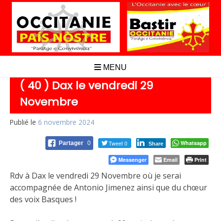
Aller
au
contenu
MENU
( 40 ) Dax le vendredi 29
Novembre
Publié le
6 novembre 2024
Tweet 0
Whatsapp
Partager
0
Share
Messenger
Email
Print
Rdv à Dax le vendredi 29 Novembre où je serai
accompagnée de Antonio Jimenez ainsi que du chœur
des voix Basques !