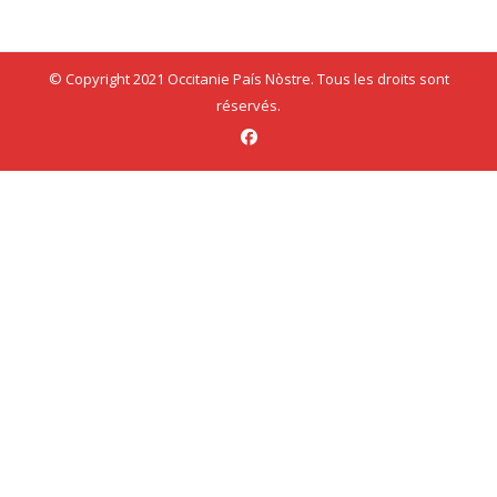
© Copyright 2021 Occitanie País Nòstre. Tous les droits sont
réservés.