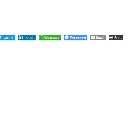
Tweet 0
Whatsapp
Messenger
Email
Print
Share