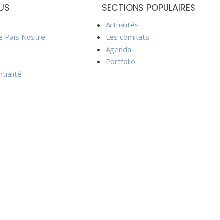
US
SECTIONS POPULAIRES
Actualités
ie País Nòstre
Les comitats
Agenda
Portfolio
tialité