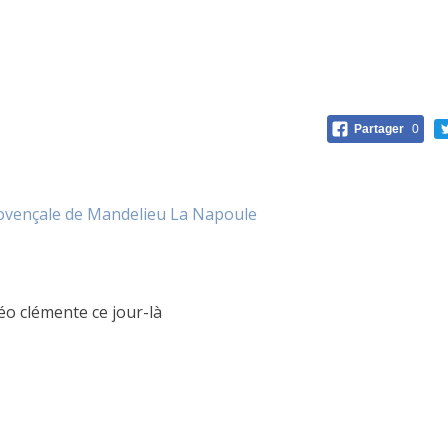
Partager
0
ovençale de Mandelieu La Napoule
éo clémente ce jour-là