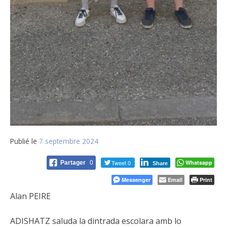
Publié le
7 septembre 2024
Tweet 0
Whatsapp
Partager
0
Share
Messenger
Email
Print
Alan PEIRE
ADISHATZ saluda la dintrada escolara amb lo