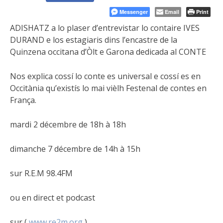
Messenger
Email
Print
ADISHATZ a lo plaser d’entrevistar lo contaire IVES
DURAND e los estagiaris dins l’encastre de la
Quinzena occitana d’Òlt e Garona dedicada al CONTE
Nos explica cossí lo conte es universal e cossí es en
Occitània qu’existís lo mai vièlh Festenal de contes en
França.
mardi 2 décembre de 18h à 18h
dimanche 7 décembre de 14h à 15h
sur R.E.M 98.4FM
ou en direct et podcast
sur (
www.re2m.org
).