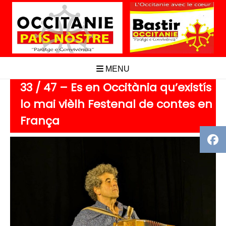
Aller
au
contenu
MENU
33 / 47 – Es en Occitània qu’existís
lo mai vièlh Festenal de contes en
França