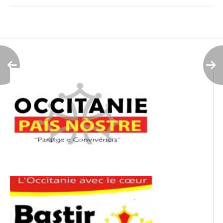
Navigation
de
l’article