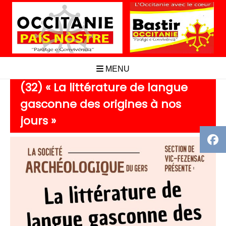
Aller
au
contenu
MENU
(32) « La littérature de langue
gasconne des origines à nos
jours »