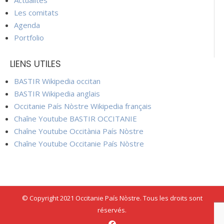
Actualités
Les comitats
Agenda
Portfolio
LIENS UTILES
BASTIR Wikipedia occitan
BASTIR Wikipedia anglais
Occitanie País Nòstre Wikipedia français
Chaîne Youtube BASTIR OCCITANIE
Chaîne Youtube Occitània País Nòstre
Chaîne Youtube Occitanie País Nòstre
© Copyright 2021 Occitanie País Nòstre. Tous les droits sont
réservés.