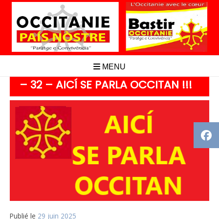
Aller
au
contenu
MENU
– 32 – AICÍ SE PARLA OCCITAN !!!
Publié le
29 juin 2025