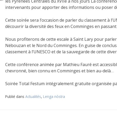
les Pyrénées Centrales du XVIIe à nos jours La conféren
intervenants pour apporter des informations ou poser de
Cette soirée sera l’occasion de parler du classement à l
découvrir la diversité des feux en Comminges en passant pa
Nous profiterons de cette escale à Saint Lary pour parler p
Nébouzan et le Nord du Comminges. En guise de conclusion
classement à l’UNESCO et de la sauvegarde de cette diver
Cette conférence animée par Mathieu Fauré est accessible
chevronné, bien connu en Comminges et bien au-delà. .
Soirée Total Festum intégralement gratuite organisée p
Publié dans
Actualités
,
Lenga nòstra
Navigation