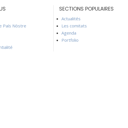
US
SECTIONS POPULAIRES
Actualités
ie País Nòstre
Les comitats
Agenda
Portfolio
tialité