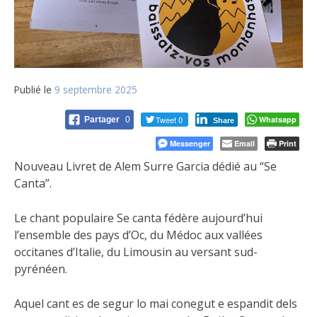
Publié le
9 septembre 2025
Tweet 0
Whatsapp
Partager
0
Share
Messenger
Email
Print
Nouveau Livret de Alem Surre Garcia dédié au “Se
Canta”.
Le chant populaire Se canta fédère aujourd’hui
l’ensemble des pays d’Oc, du Médoc aux vallées
occitanes
d’Italie, du Limousin au versant sud-
pyrénéen.
Aquel cant es de segur lo mai conegut e espandit dels