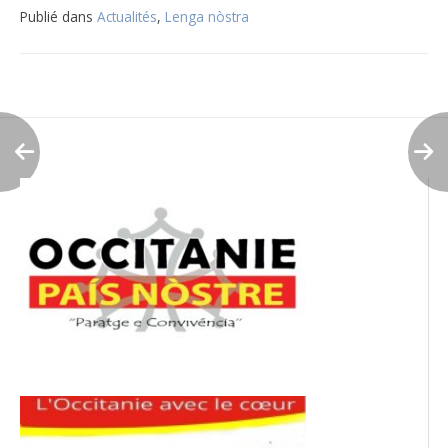
Publié dans
Actualités
,
Lenga nòstra
Navigation
de
l’article