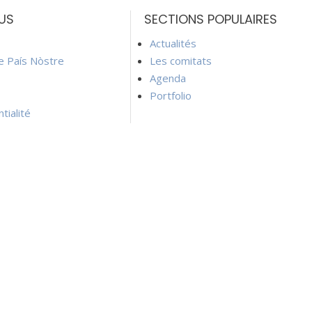
US
SECTIONS POPULAIRES
Actualités
ie País Nòstre
Les comitats
Agenda
Portfolio
tialité