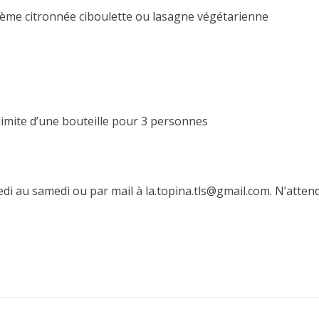
crème citronnée ciboulette ou lasagne végétarienne
limite d’une bouteille pour 3 personnes
credi au samedi ou par mail à la.topina.tls@gmail.com. N’atte