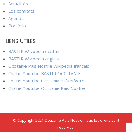
Actualités
Les comitats
Agenda
Portfolio
LIENS UTILES
BASTIR Wikipedia occitan
BASTIR Wikipedia anglais
Occitanie País Nòstre Wikipedia français
Chaîne Youtube BASTIR OCCITANIE
Chaîne Youtube Occitània País Nòstre
Chaîne Youtube Occitanie País Nòstre
© Copyright 2021 Occitanie País Nòstre. Tous les droits sont
réservés.