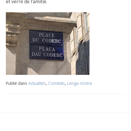
et verre de l’amitié.
Publié dans
Actualités
,
Comitats
,
Lenga nòstra
Navigation
de
l’article