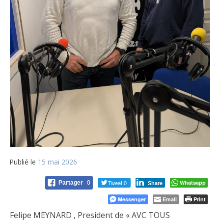
Publié le
15 mai 2026
Tweet 0
Whatsapp
Partager
0
Share
Messenger
Email
Print
Felipe MEYNARD , President de « AVC TOUS