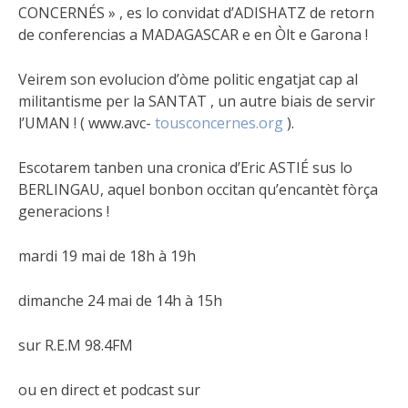
CONCERNÉS » , es lo convidat d’ADISHATZ de retorn
de conferencias a MADAGASCAR e en Òlt e Garona !
Veirem son evolucion d’òme politic engatjat cap al
militantisme per la SANTAT , un autre biais de servir
l’UMAN ! ( www.avc-
tousconcernes.org
).
Escotarem tanben una cronica d’Eric ASTIÉ sus lo
BERLINGAU, aquel bonbon occitan qu’encantèt fòrça
generacions !
mardi 19 mai de 18h à 19h
dimanche 24 mai de 14h à 15h
sur R.E.M 98.4FM
ou en direct et podcast sur