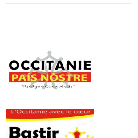
Navigation
de
l’article