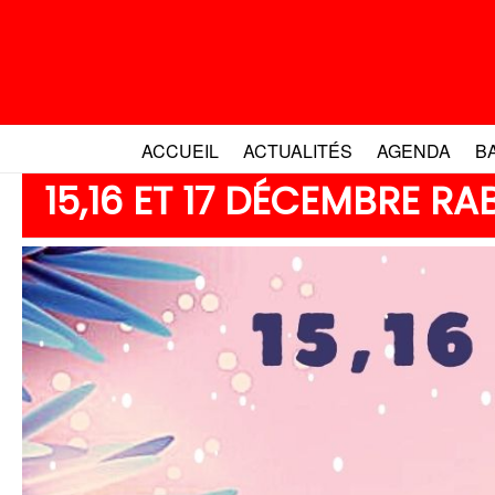
Aller
au
contenu
ACCUEIL
ACTUALITÉS
AGENDA
B
15,16 ET 17 DÉCEMBRE R