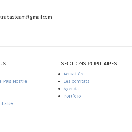
trabasteam@gmail.com
US
SECTIONS POPULAIRES
Actualités
ie País Nòstre
Les comitats
Agenda
Portfolio
tialité