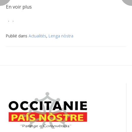
En voir plus
· ·
Publié dans
Actualités
,
Lenga nòstra
Navigation
de
l’article