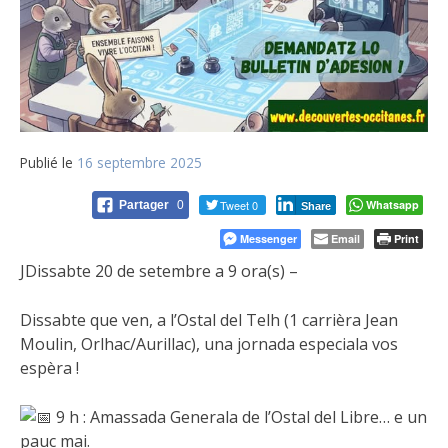
Publié le
16 septembre 2025
Tweet 0
Whatsapp
Partager
0
Share
Messenger
Email
Print
JDissabte 20 de setembre a 9 ora(s) –
Dissabte que ven, a l’Ostal del Telh (1 carrièra Jean
Moulin, Orlhac/Aurillac), una jornada especiala vos
espèra !
9 h : Amassada Generala de l’Ostal del Libre… e un
pauc mai.