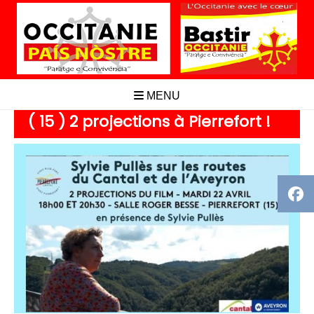
Aller
au
contenu
MENU
( 15 ) 2 projections à Pierrefort !